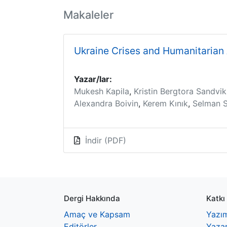
Makaleler
Ukraine Crises and Humanitarian
Yazar/lar:
Mukesh Kapila
,
Kristin Bergtora Sandvik
Alexandra Boivin
,
Kerem Kınık
,
Selman S
İndir (PDF)
Dergi Hakkında
Katkı
Amaç ve Kapsam
Yazım
Editörler
Yazar